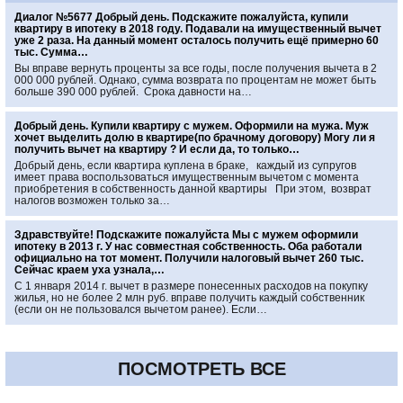
Диалог №5677 Добрый день. Подскажите пожалуйста, купили
квартиру в ипотеку в 2018 году. Подавали на имущественный вычет
уже 2 раза. На данный момент осталось получить ещё примерно 60
тыс. Сумма…
Вы вправе вернуть проценты за все годы, после получения вычета в 2
000 000 рублей. Однако, сумма возврата по процентам не может быть
больше 390 000 рублей. Срока давности на…
Добрый день. Купили квартиру с мужем. Оформили на мужа. Муж
хочет выделить долю в квартире(по брачному договору) Могу ли я
получить вычет на квартиру ? И если да, то только…
Добрый день, если квартира куплена в браке, каждый из супругов
имеет права воспользоваться имущественным вычетом с момента
приобретения в собственность данной квартиры При этом, возврат
налогов возможен только за…
Здравствуйте! Подскажите пожалуйста Мы с мужем оформили
ипотеку в 2013 г. У нас совместная собственность. Оба работали
официально на тот момент. Получили налоговый вычет 260 тыс.
Сейчас краем уха узнала,…
С 1 января 2014 г. вычет в размере понесенных расходов на покупку
жилья, но не более 2 млн руб. вправе получить каждый собственник
(если он не пользовался вычетом ранее). Если…
ПОСМОТРЕТЬ ВСЕ